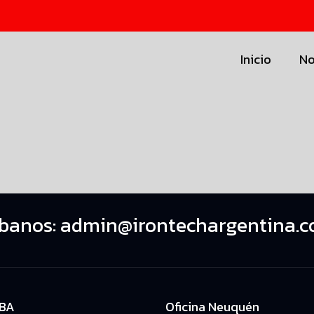
Inicio
No
íbanos:
admin@irontechargentina.c
ABA
Oficina Neuquén