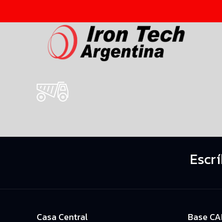
Escr
Casa Central
Base C